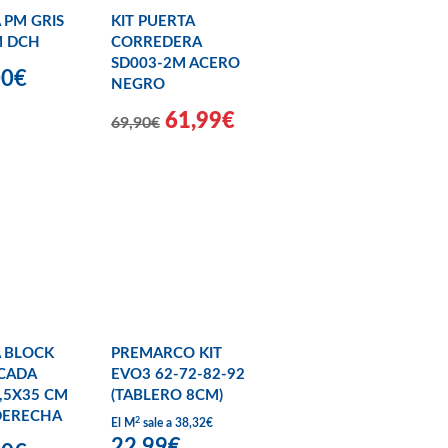
 PM GRIS
KIT PUERTA
M DCH
CORREDERA
SD003-2M ACERO
00€
NEGRO
61,99€
69,90€
 BLOCK
PREMARCO KIT
CADA
EVO3 62-72-82-92
,5X35 CM
(TABLERO 8CM)
DERECHA
2
El M
sale a 38,32€
22,99€