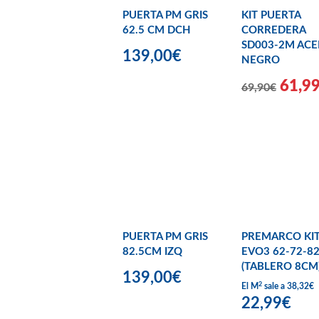
PUERTA PM GRIS
KIT PUERTA
62.5 CM DCH
CORREDERA
SD003-2M AC
139,00€
NEGRO
61,9
69,90€
PUERTA PM GRIS
PREMARCO KI
82.5CM IZQ
EVO3 62-72-82
(TABLERO 8CM
139,00€
2
El M
sale a 38,32€
22,99€