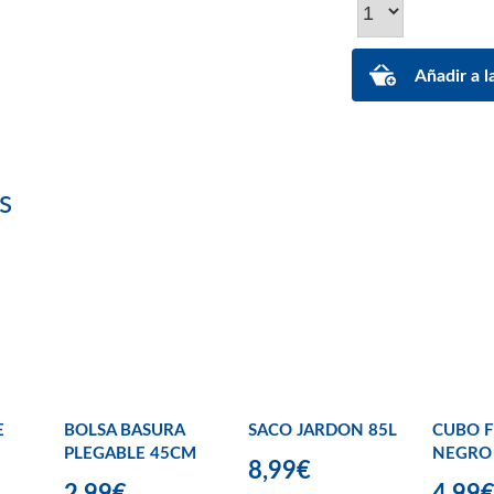
s
E
BOLSA BASURA
SACO JARDON 85L
CUBO F
PLEGABLE 45CM
NEGRO 
8,99€
2,99€
4,99