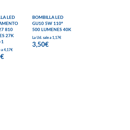
LA LED
BOMBILLA LED
LAMENTO
GU10 5W 110º
27 810
500 LUMENES 40K
ES 27K
La Ud. sale a 1,17€
+1
3,50€
e a 4,17€
0€