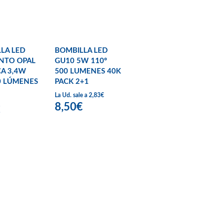
LA LED
BOMBILLA LED
NTO OPAL
GU10 5W 110º
CA 3,4W
500 LUMENES 40K
0 LÚMENES
PACK 2+1
La Ud. sale a 2,83€
8,50€
€