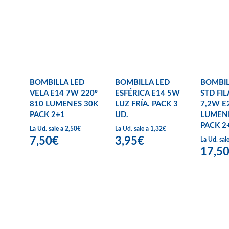
BOMBILLA LED
BOMBILLA LED
BOMBIL
VELA E14 7W 220º
ESFÉRICA E14 5W
STD FI
810 LUMENES 30K
LUZ FRÍA. PACK 3
7,2W E
PACK 2+1
UD.
LUMEN
PACK 2
La Ud. sale a 2,50€
La Ud. sale a 1,32€
7,50€
3,95€
La Ud. sal
17,5