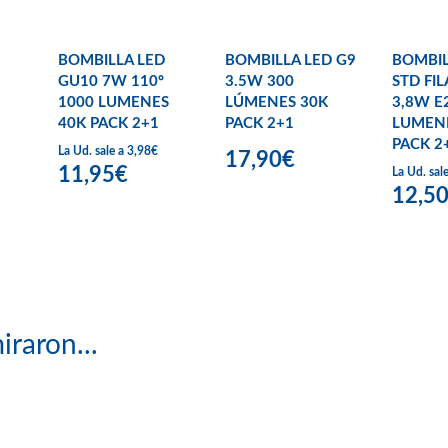
BOMBILLA LED
BOMBILLA LED G9
BOMBIL
GU10 7W 110º
3.5W 300
STD FI
1000 LUMENES
LÚMENES 30K
3,8W E
40K PACK 2+1
PACK 2+1
LUMEN
PACK 2
La Ud. sale a 3,98€
17,90€
11,95€
La Ud. sal
12,5
iraron...