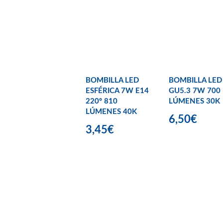
BOMBILLA LED
BOMBILLA LED
ESFÉRICA 7W E14
GU5.3 7W 700
220º 810
LÚMENES 30K
LÚMENES 40K
6,50€
3,45€