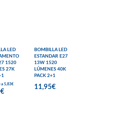
LA LED
BOMBILLA LED
LAMENTO
ESTANDAR E27
27 1520
13W 1520
ES 27K
LÚMENES 40K
+1
PACK 2+1
e a 5,83€
11,95€
0€