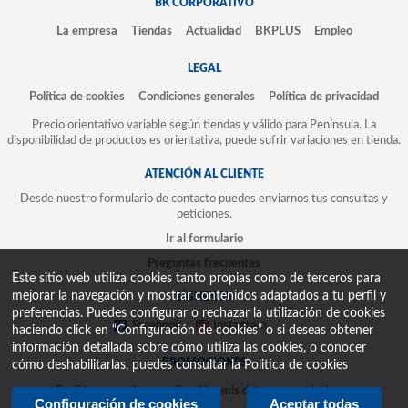
BK CORPORATIVO
La empresa
Tiendas
Actualidad
BKPLUS
Empleo
LEGAL
Política de cookies
Condiciones generales
Política de privacidad
Precio orientativo variable según tiendas y válido para Península. La
disponibilidad de productos es orientativa, puede sufrir variaciones en tienda.
ATENCIÓN AL CLIENTE
Desde nuestro formulario de contacto puedes enviarnos tus consultas y
peticiones.
Ir al formulario
Preguntas frecuentes
Este sitio web utiliza cookies tanto propias como de terceros para
mejorar la navegación y mostrar contenidos adaptados a tu perfil y
SÍGUENOS
preferencias. Puedes configurar o rechazar la utilización de cookies
Facebook
Instagram
haciendo click en “Configuración de cookies” o si deseas obtener
información detallada sobre cómo utiliza las cookies, o conocer
PROMOCIONES
cómo deshabilitarlas, puedes consultar la
Politica de cookies
Recibir promociones
Cambiar mis datos y suscripciones
Configuración de cookies
Aceptar todas