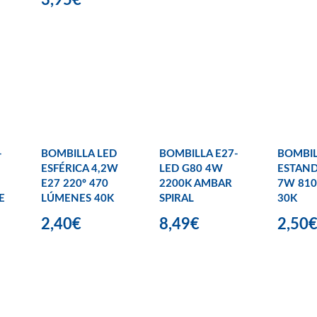
-
BOMBILLA LED
BOMBILLA E27-
BOMBIL
ESFÉRICA 4,2W
LED G80 4W
ESTAND
E27 220º 470
2200K AMBAR
7W 81
E
LÚMENES 40K
SPIRAL
30K
2,40€
8,49€
2,50