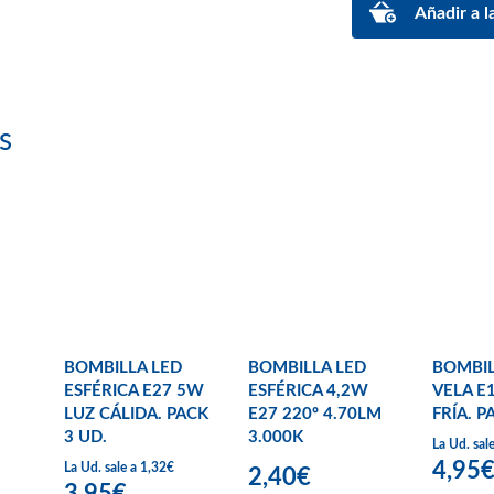
s
BOMBILLA LED
BOMBILLA LED
BOMBIL
ESFÉRICA E27 5W
ESFÉRICA 4,2W
VELA E
LUZ CÁLIDA. PACK
E27 220º 4.70LM
FRÍA. P
3 UD.
3.000K
La Ud. sal
4,95
La Ud. sale a 1,32€
2,40€
3,95€