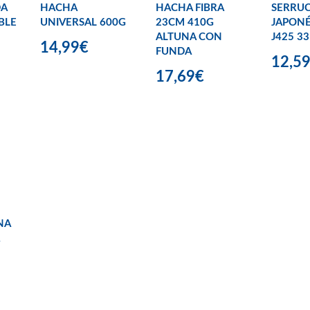
DA
HACHA
HACHA FIBRA
SERRU
BLE
UNIVERSAL 600G
23CM 410G
JAPONÉ
ALTUNA CON
J425 3
14,99€
FUNDA
12,5
17,69€
NA