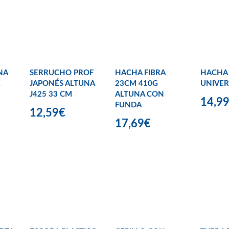
NA
SERRUCHO PROF
HACHA FIBRA
HACHA
JAPONÉS ALTUNA
23CM 410G
UNIVER
J425 33 CM
ALTUNA CON
14,9
FUNDA
12,59€
17,69€