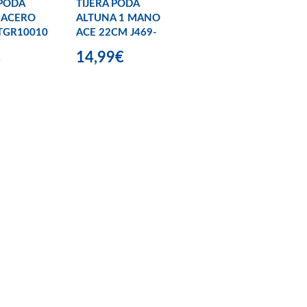
 PODA
TIJERA PODA
 ACERO
ALTUNA 1 MANO
TGR10010
ACE 22CM J469-
€
14,99€