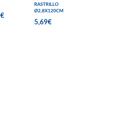
RASTRILLO
Ø2,8X120CM
9€
5,69€