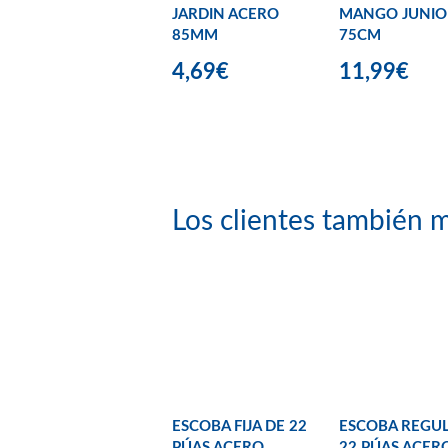
JARDIN ACERO
MANGO JUNIO
85MM
75CM
4,69€
11,99€
Los clientes también m
ESCOBA FIJA DE 22
ESCOBA REGUL
PÚAS ACERO
22 PÚAS ACER