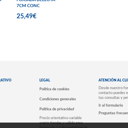
7CM CONC
25,49€
RATIVO
LEGAL
ATENCIÓN AL CL
Desde nuestro for
Política de cookies
contacto puedes e
tus consultas y pe
Condiciones generales
Ir al formulario
Política de privacidad
Preguntas frecue
Precio orientativo variable
según tiendas y válido para
Península. La disponibilidad de