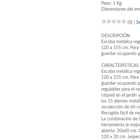
Peso: 1 Kg
Dimensiones del em
(0)
|
S
DESCRIPCIÓN
Escoba metálica reg
120 a 155 cm. Para 
guardar ocupando p
CARACTERÍSTICAS
Escoba metálica reg
120 a 155 cm. Para 
guardar ocupando po
regulables para el ra
césped en el jardín 
los 15 dientes metál
recolección de 60 c
Recogida fácil de re
La combinación de l
herramienta la mejor
abierta: 20x60 cm. 
120 x 20 cm. (especi