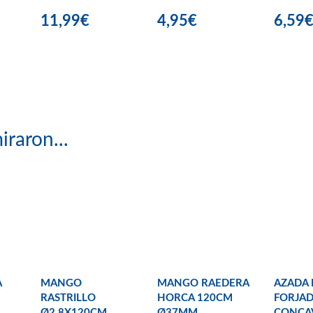
11,99€
4,95€
6,59
iraron...
A
MANGO
MANGO RAEDERA
AZADA 
RASTRILLO
HORCA 120CM
FORJAD
Ø2,8X120CM
Ø37MM
CONCA