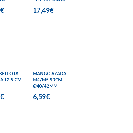
9€
17,49€
BELLOTA
MANGO AZADA
A 12.5 CM
M4/M5 90CM
Ø40/42MM
9€
6,59€