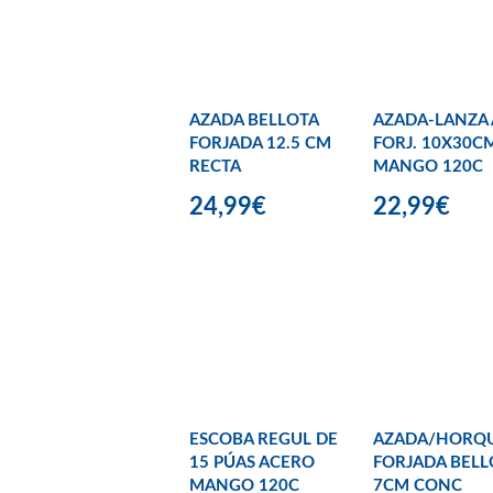
AZADA BELLOTA
AZADA-LANZA 
FORJADA 12.5 CM
FORJ. 10X30C
RECTA
MANGO 120C
24,99€
22,99€
ESCOBA REGUL DE
AZADA/HORQU
15 PÚAS ACERO
FORJADA BELL
MANGO 120C
7CM CONC