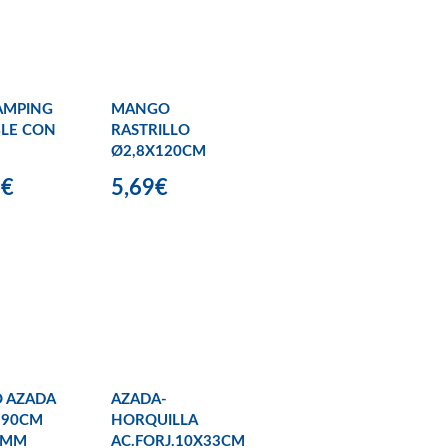
AMPING
MANGO
LE CON
RASTRILLO
Ø2,8X120CM
9€
5,69€
 AZADA
AZADA-
 90CM
HORQUILLA
2MM
AC.FORJ.10X33CM