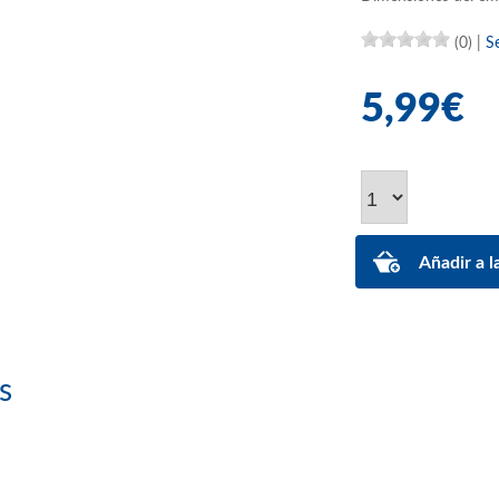
(0)
|
S
5,99€
s