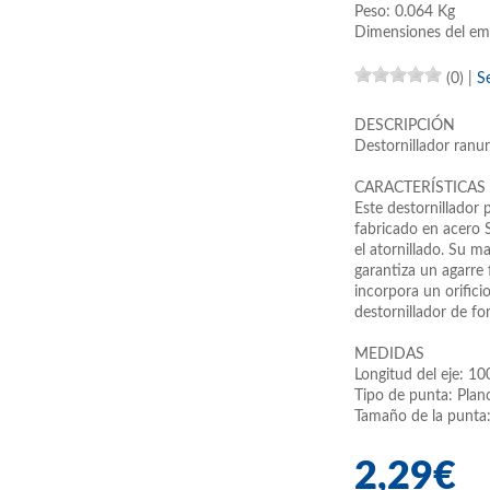
Peso: 0.064 Kg
Dimensiones del em
(0)
|
S
DESCRIPCIÓN
Destornillador ran
CARACTERÍSTICAS
Este destornillador
fabricado en acero S
el atornillado. Su 
garantiza un agarre
incorpora un orifici
destornillador de f
MEDIDAS
Longitud del eje: 1
Tipo de punta: Plan
Tamaño de la punta:
2,29€