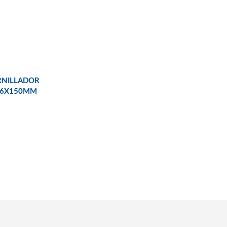
RNILLADOR
 6X150MM
€