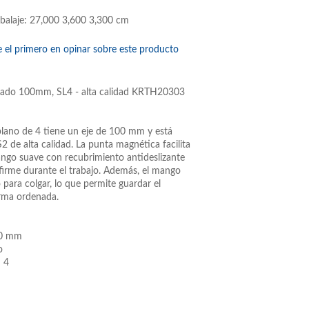
balaje: 27,000 3,600 3,300 cm
e el primero en opinar sobre este producto
urado 100mm, SL4 - alta calidad KRTH20303
 plano de 4 tiene un eje de 100 mm y está
2 de alta calidad. La punta magnética facilita
mango suave con recubrimiento antideslizante
 firme durante el trabajo. Además, el mango
o para colgar, lo que permite guardar el
orma ordenada.
00 mm
o
 4