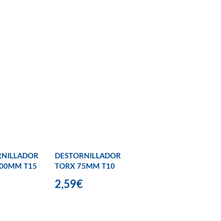
RNILLADOR
DESTORNILLADOR
100MM T15
TORX 75MM T10
€
2,59€