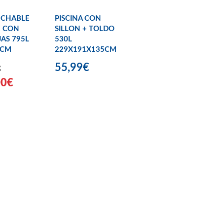
NCHABLE
PISCINA CON
E CON
SILLON + TOLDO
AS 795L
530L
1CM
229X191X135CM
55,99€
€
00€