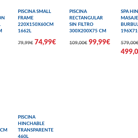
PISCINA SMALL
PISCINA
SPA HI
ON
FRAME
RECTANGULAR
MASAJ
L
220X150X60CM
SIN FILTRO
BURBUJ
M
1662L
300X200X75 CM
196X7
74,99€
99,99€
79,99€
109,00€
579,00
499,
PISCINA
HINCHABLE
6CM
TRANSPARENTE
460L