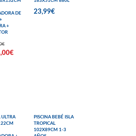
66X132CM
183X51CM 880L
23,99€
ADORA DE
+
RA +
TOR
0€
9,00€
A ULTRA
PISCINA BEBÉ ISLA
122CM
TROPICAL
102X89CM 1-3