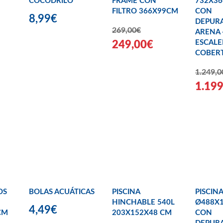
COCODRILO
FRAME CON
732X3
FILTRO 366X99CM
CON
8,99€
DEPUR
269,00€
ARENA 
ESCALE
249,00€
COBER
1.249,0
1.19
OS
BOLAS ACUÁTICAS
PISCINA
PISCIN
HINCHABLE 540L
Ø488X
4,49€
CM
203X152X48 CM
CON