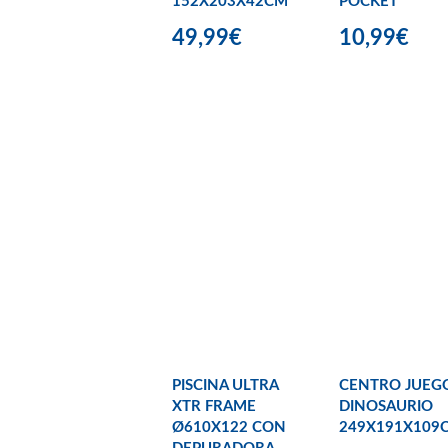
152X203X42CM
POCKET
49,99€
10,99€
PISCINA ULTRA
CENTRO JUEG
XTR FRAME
DINOSAURIO
Ø610X122 CON
249X191X109