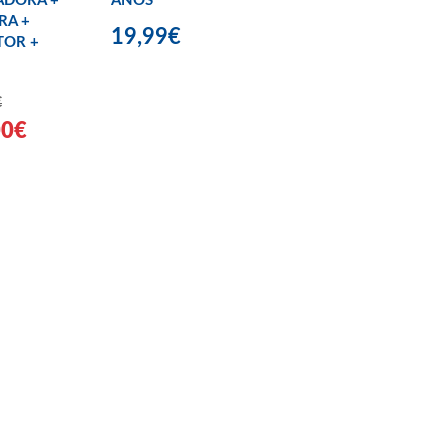
ADORA +
AÑOS
RA +
19,99€
TOR +
€
00€