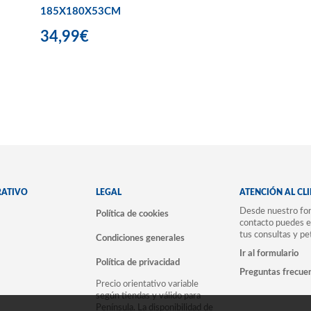
185X180X53CM
34,99€
RATIVO
LEGAL
ATENCIÓN AL CL
Desde nuestro for
Política de cookies
contacto puedes e
tus consultas y pe
Condiciones generales
Ir al formulario
Política de privacidad
Preguntas frecue
Precio orientativo variable
según tiendas y válido para
Península. La disponibilidad de