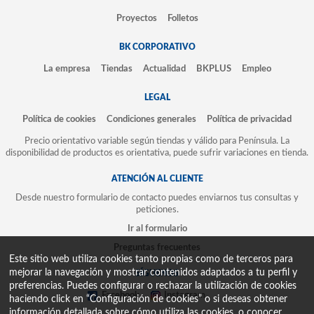
Proyectos
Folletos
BK CORPORATIVO
La empresa
Tiendas
Actualidad
BKPLUS
Empleo
LEGAL
Política de cookies
Condiciones generales
Política de privacidad
Precio orientativo variable según tiendas y válido para Península. La
disponibilidad de productos es orientativa, puede sufrir variaciones en tienda.
ATENCIÓN AL CLIENTE
Desde nuestro formulario de contacto puedes enviarnos tus consultas y
peticiones.
Ir al formulario
Preguntas frecuentes
Este sitio web utiliza cookies tanto propias como de terceros para
mejorar la navegación y mostrar contenidos adaptados a tu perfil y
SÍGUENOS
preferencias. Puedes configurar o rechazar la utilización de cookies
Facebook
Instagram
haciendo click en “Configuración de cookies” o si deseas obtener
información detallada sobre cómo utiliza las cookies, o conocer