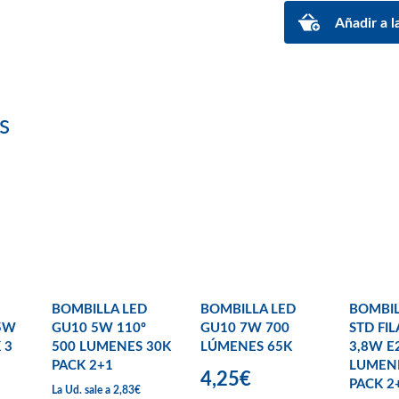
s
BOMBILLA LED
BOMBILLA LED
BOMBIL
 5W
GU10 5W 110º
GU10 7W 700
STD FI
 3
500 LUMENES 30K
LÚMENES 65K
3,8W E
PACK 2+1
LUMEN
4,25€
PACK 2
La Ud. sale a 2,83€