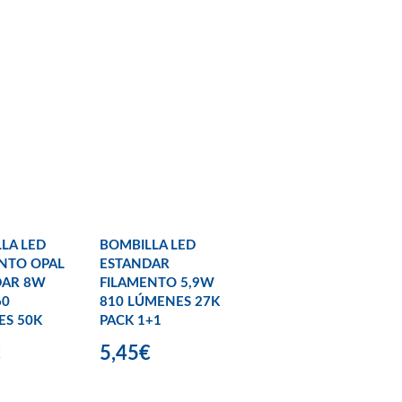
LA LED
BOMBILLA LED
NTO OPAL
ESTANDAR
DAR 8W
FILAMENTO 5,9W
60
810 LÚMENES 27K
ES 50K
PACK 1+1
€
5,45€