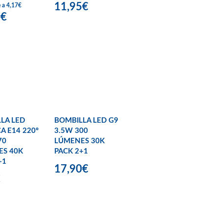
11,95€
e a 4,17€
0€
LA LED
BOMBILLA LED G9
A E14 220º
3.5W 300
70
LÚMENES 30K
ES 40K
PACK 2+1
+1
17,90€
€