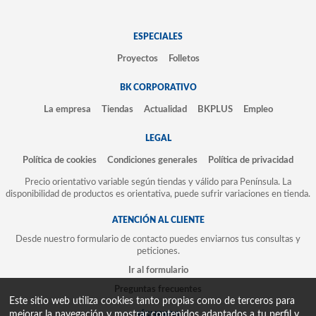
ESPECIALES
Proyectos
Folletos
BK CORPORATIVO
La empresa
Tiendas
Actualidad
BKPLUS
Empleo
LEGAL
Política de cookies
Condiciones generales
Política de privacidad
Precio orientativo variable según tiendas y válido para Península. La
disponibilidad de productos es orientativa, puede sufrir variaciones en tienda.
ATENCIÓN AL CLIENTE
Desde nuestro formulario de contacto puedes enviarnos tus consultas y
peticiones.
Ir al formulario
Preguntas frecuentes
Este sitio web utiliza cookies tanto propias como de terceros para
mejorar la navegación y mostrar contenidos adaptados a tu perfil y
SÍGUENOS