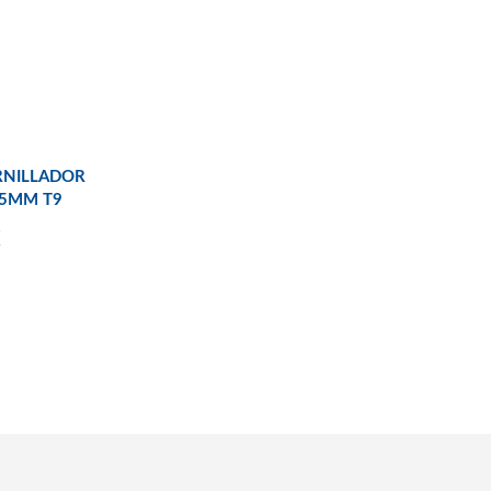
RNILLADOR
75MM T9
€