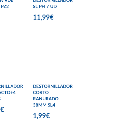
IV VDE
DESTORNILLADOR
 PZ2
SL PH 7 UD
€
11,99€
RNILLADOR
DESTORNILLADOR
ACTO+4
CORTO
S
RANURADO
38MM SL4
9€
1,99€