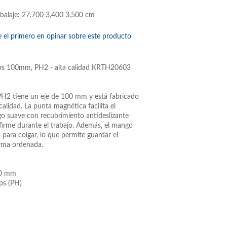
balaje: 27,700 3,400 3,500 cm
e el primero en opinar sobre este producto
lips 100mm, PH2 - alta calidad KRTH20603
 PH2 tiene un eje de 100 mm y está fabricado
calidad. La punta magnética facilita el
go suave con recubrimiento antideslizante
 firme durante el trabajo. Además, el mango
o para colgar, lo que permite guardar el
orma ordenada.
00 mm
ips (PH)