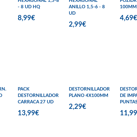
HEXAGONAL 1,5-8
HEXAGONAL
POZIDR
- 8 UD HQ
ANILLO 1,5-6 - 8
100MM
UD
8,99€
4,69
2,99€
RN.
PACK
DESTORNILLADOR
DESTO
D
DESTORNILLADOR
PLANO 4X100MM
DE IMP
CARRACA 27 UD
PUNTA
2,29€
13,99€
11,9