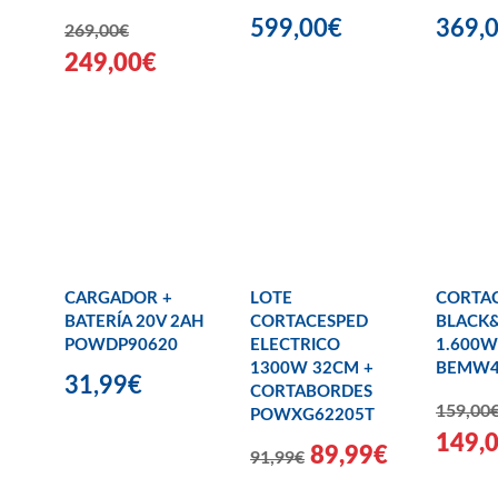
599,00€
369,
269,00€
249,00€
CARGADOR +
LOTE
CORTA
BATERÍA 20V 2AH
CORTACESPED
BLACK
POWDP90620
ELECTRICO
1.600W
1300W 32CM +
BEMW4
31,99€
CORTABORDES
159,00
POWXG62205T
149,
89,99€
91,99€