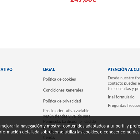
RATIVO
LEGAL
ATENCIÓN AL CL
Desde nuestro for
Política de cookies
contacto puedes e
tus consultas y pe
Condiciones generales
Ir al formulario
Política de privacidad
Preguntas frecue
Precio orientativo variable
según tiendas y válido para
Península. La disponibilidad de
 mejorar la navegación y mostrar contenidos adaptados a tu perfil y prefer
productos es orientativa,
nformación detallada sobre cómo utiliza las cookies, o conocer cómo desh
puede sufrir variaciones en
tienda.