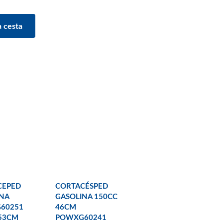
CEPED
CORTACÉSPED
NA
GASOLINA 150CC
60251
46CM
53CM
POWXG60241