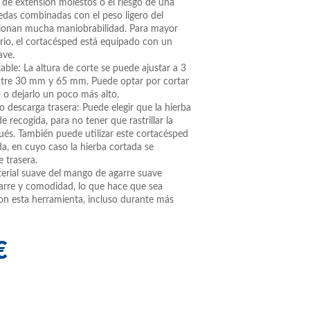
s de extensión molestos o el riesgo de una
uedas combinadas con el peso ligero del
cionan mucha maniobrabilidad. Para mayor
io, el cortacésped está equipado con un
ave.
table: La altura de corte se puede ajustar a 3
entre 30 mm y 65 mm. Puede optar por cortar
 o dejarlo un poco más alto.
o descarga trasera: Puede elegir que la hierba
de recogida, para no tener que rastrillar la
ués. También puede utilizar este cortacésped
ida, en cuyo caso la hierba cortada se
e trasera.
terial suave del mango de agarre suave
arre y comodidad, lo que hace que sea
con esta herramienta, incluso durante más
€