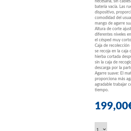
necesaria, sin cable
batería vacía. Las r
dispositivo, propor
comodidad del usuar
mango de agarre su
Altura de corte ajus
diferentes niveles 
el césped muy corto
Caja de recolección 
se recoja en la caja 
hierba cortada desp
sin la caja de recog
descarga por la part
Agarre suave: El ma
proporciona más ag
agradable trabajar 
tiempo.
199,00