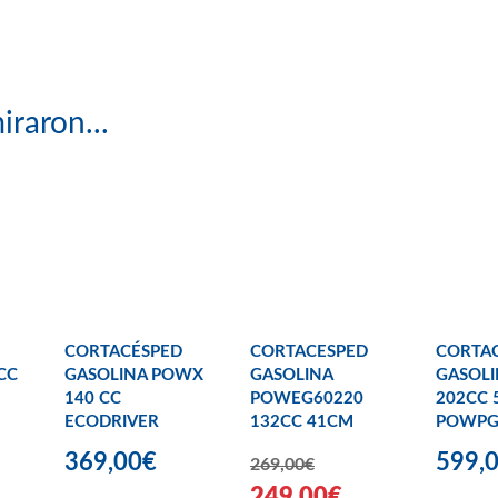
iraron...
CORTACÉSPED
CORTACESPED
CORTA
CC
GASOLINA POWX
GASOLINA
GASOL
140 CC
POWEG60220
202CC 
ECODRIVER
132CC 41CM
POWPG
369,00€
599,
269,00€
249,00€