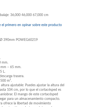
balaje: 36,000 46,000 67,000 cm
e el primero en opinar sobre este producto
cc Ø 390mm POWEG60219
.
0 mm.
30 mm – 65 mm.
5 L.
descarga trasera.
 500 m².
ltura ajustable: Puedes ajustar la altura del
sta 104 cm, por lo que el cortacésped es
aniobrar. El mango de este cortacésped
legar para un almacenamiento compacto.
 ofrece la libertad de movimiento