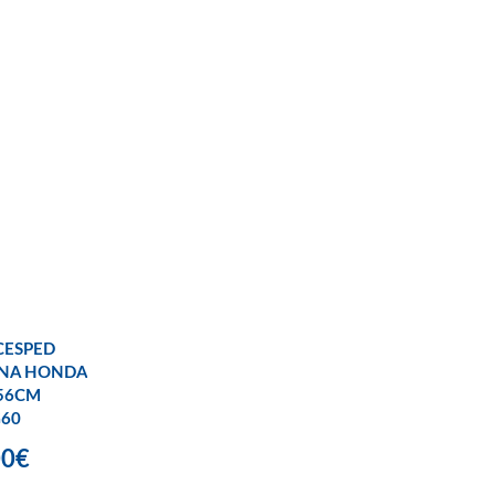
CESPED
INA HONDA
56CM
60
00€