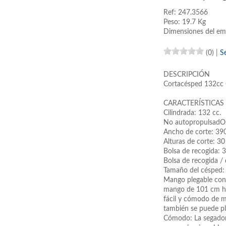
Ref: 247.3566
Peso: 19.7 Kg
Dimensiones del em
(0)
|
S
DESCRIPCIÓN
Cortacésped 132
CARACTERÍSTICAS
Cilindrada: 132 cc.
No autopropulsadO
Ancho de corte: 39
Alturas de corte: 
Bolsa de recogida: 3
Bolsa de recogida / 
Tamaño del césped:
Mango plegable con a
mango de 101 cm ha
fácil y cómodo de m
también se puede p
Cómodo: La segadora