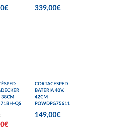
00€
339,00€
CÉSPED
CORTACESPED
&DECKER
BATERIA 40V.
 38CM
42CM
71BH-QS
POWDPG75611
149,00€
€
00€