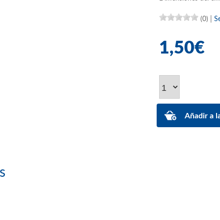
(0)
|
S
1,50€
s