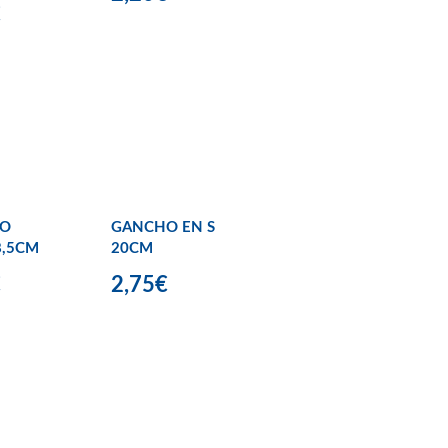
€
O
GANCHO EN S
8,5CM
20CM
€
2,75€