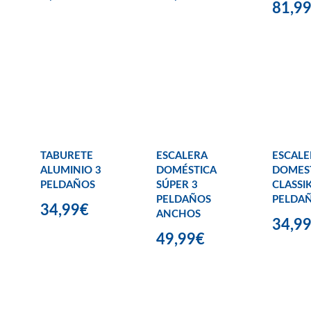
81,9
TABURETE
ESCALERA
ESCALE
ALUMINIO 3
DOMÉSTICA
DOMES
PELDAÑOS
SÚPER 3
CLASSIK
PELDAÑOS
PELDA
34,99€
ANCHOS
34,9
49,99€