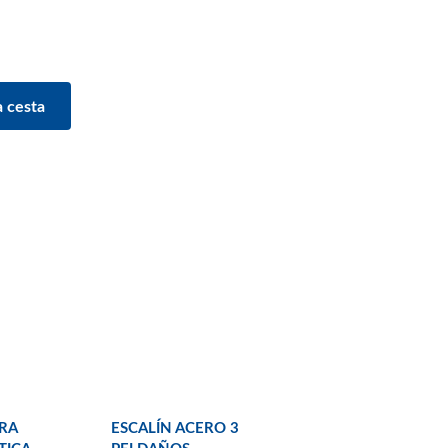
RA
ESCALÍN ACERO 3