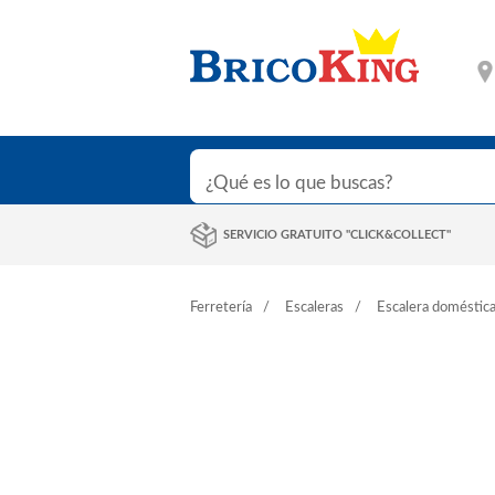
SERVICIO GRATUITO "CLICK&COLLECT"
Ferretería
Escaleras
Escalera doméstic