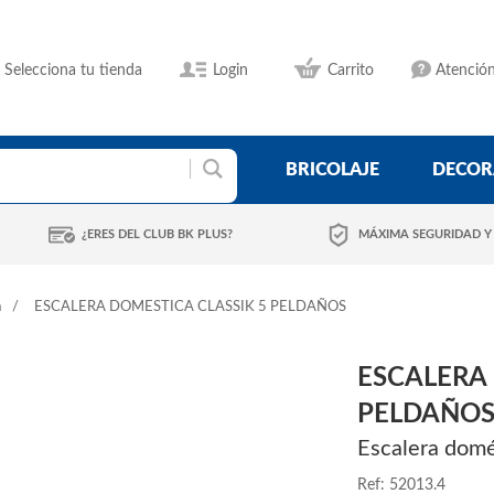
Selecciona tu tienda
Login
Carrito
Atención
BRICOLAJE
DECOR
¿ERES DEL CLUB BK PLUS?
MÁXIMA SEGURIDAD Y
a
ESCALERA DOMESTICA CLASSIK 5 PELDAÑOS
ESCALERA 
PELDAÑO
Escalera domé
Ref: 52013.4