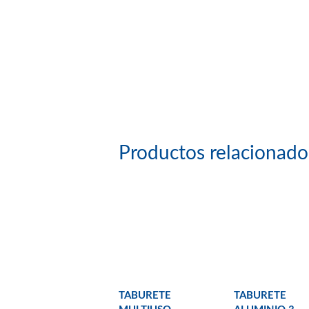
Productos relacionado
TABURETE
TABURETE