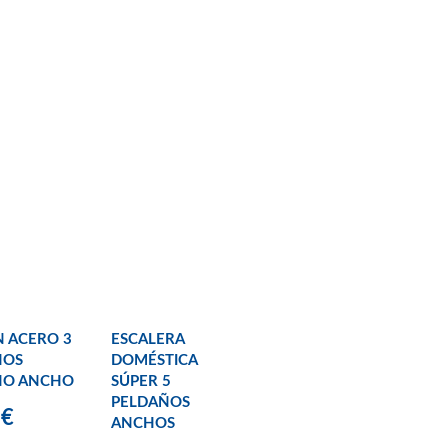
N ACERO 3
ESCALERA
ÑOS
DOMÉSTICA
ÑO ANCHO
SÚPER 5
PELDAÑOS
9€
ANCHOS