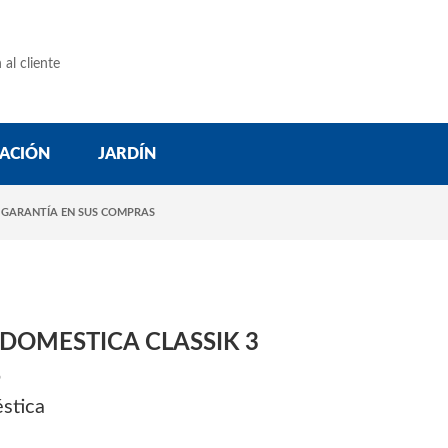
 al cliente
ACIÓN
JARDÍN
 GARANTÍA EN SUS COMPRAS
DOMESTICA CLASSIK 3
S
stica