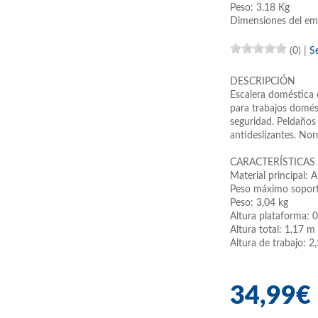
Peso: 3.18 Kg
Dimensiones del em
(0)
|
S
DESCRIPCIÓN
Escalera doméstica 
para trabajos domés
seguridad. Peldaños 
antideslizantes. N
CARACTERÍSTICAS
Material principal: 
Peso máximo soport
Peso: 3,04 kg
Altura plataforma: 
Altura total: 1,17 m
Altura de trabajo: 2
34,99€