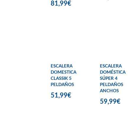
81,99€
ESCALERA
ESCALERA
DOMESTICA
DOMÉSTICA
CLASSIK 5
SÚPER 4
PELDAÑOS
PELDAÑOS
ANCHOS
51,99€
59,99€