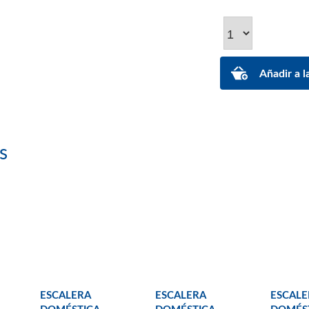
s
ESCALERA
ESCALERA
ESCALE