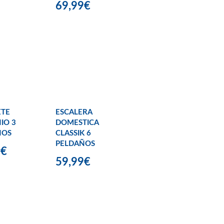
69,99€
ETE
ESCALERA
IO 3
DOMESTICA
ÑOS
CLASSIK 6
PELDAÑOS
9€
59,99€