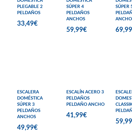
DOMÉSTICA
DOMÉSTICA
DOMÉS
PLEGABLE 2
SÚPER 4
SÚPER 
PELDAÑOS
PELDAÑOS
PELDA
ANCHOS
ANCHO
33,49€
59,99€
69,9
ESCALERA
ESCALÍN ACERO 3
ESCALE
DOMÉSTICA
PELDAÑOS
DOMES
SÚPER 3
PELDAÑO ANCHO
CLASSIK
PELDAÑOS
PELDA
41,99€
ANCHOS
59,9
49,99€