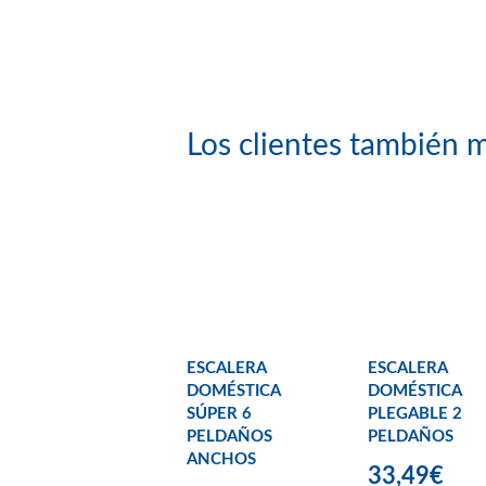
Los clientes también m
ESCALERA
ESCALERA
DOMÉSTICA
DOMÉSTICA
SÚPER 6
PLEGABLE 2
PELDAÑOS
PELDAÑOS
ANCHOS
33,49€