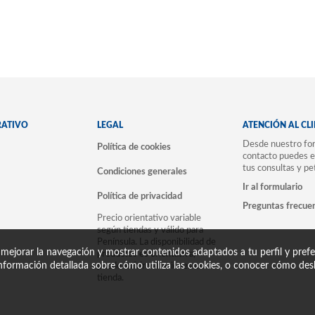
RATIVO
LEGAL
ATENCIÓN AL CL
Desde nuestro for
Política de cookies
contacto puedes e
tus consultas y pe
Condiciones generales
Ir al formulario
Política de privacidad
Preguntas frecue
Precio orientativo variable
según tiendas y válido para
Península. La disponibilidad de
 mejorar la navegación y mostrar contenidos adaptados a tu perfil y prefer
productos es orientativa,
nformación detallada sobre cómo utiliza las cookies, o conocer cómo desh
puede sufrir variaciones en
tienda.