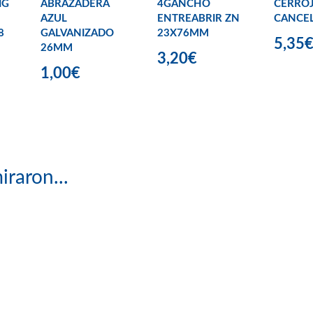
IG
ABRAZADERA
4GANCHO
CERRO
AZUL
ENTREABRIR ZN
CANCEL
8
GALVANIZADO
23X76MM
5,35
26MM
3,20€
1,00€
iraron...