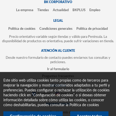
BK CORPORATIVO
La empresa
Tiendas
Actualidad
BKPLUS
Empleo
LEGAL
Política de cookies
Condiciones generales
Política de privacidad
Precio orientativo variable según tiendas y válido para Península. La
disponibilidad de productos es orientativa, puede sufrir variaciones en tienda.
ATENCIÓN AL CLIENTE
Desde nuestro formulario de contacto puedes enviarnos tus consultas y
peticiones.
Ir al formulario
Preguntas frecuentes
Este sitio web utiliza cookies tanto propias como de terceros para
mejorar la navegación y mostrar contenidos adaptados a tu perfil y
SÍGUENOS
preferencias. Puedes configurar o rechazar la utilización de cookies
Facebook
Instagram
haciendo click en “Configuración de cookies” o si deseas obtener
información detallada sobre cómo utiliza las cookies, o conocer
PROMOCIONES
cómo deshabilitarlas, puedes consultar la
Politica de cookies
Recibir promociones
Cambiar mis datos y suscripciones