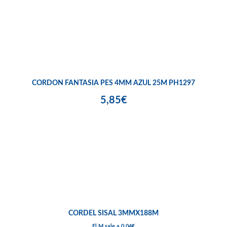
CORDON FANTASIA PES 4MM AZUL 25M PH1297
5,85€
CORDEL SISAL 3MMX188M
El M sale a 0,04€