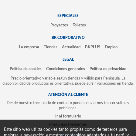
ESPECIALES
Proyectos
Folletos
BK CORPORATIVO
La empresa
Tiendas
Actualidad
BKPLUS
Empleo
LEGAL
Política de cookies
Condiciones generales
Política de privacidad
Precio orientativo variable según tiendas y válido para Península. La
disponibilidad de productos es orientativa, puede sufrir variaciones en tienda.
ATENCIÓN AL CLIENTE
Desde nuestro formulario de contacto puedes enviarnos tus consultas y
peticiones.
Ir al formulario
Preguntas frecuentes
Este sitio web utiliza cookies tanto propias como de terceros para
mejorar la navegación y mostrar contenidos adaptados a tu perfil y
SÍGUENOS