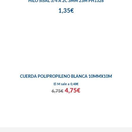
HILO SISAL 3/4 A 2C 3MM 23M PH1328
1,35€
CUERDA POLIPROPILENO BLANCA 10MMX10M
El M sale a 0,48€
4,75€
6,75€