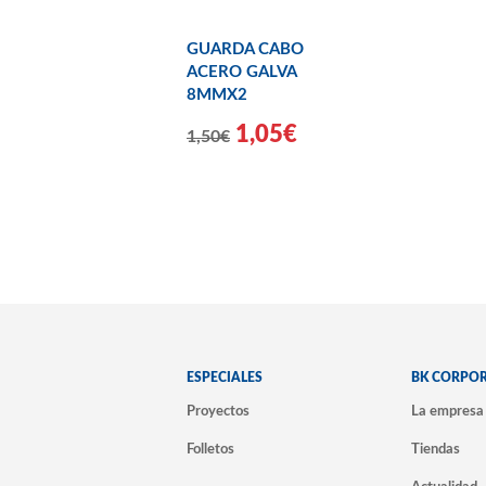
GUARDA CABO
ACERO GALVA
8MMX2
1,05€
1,50€
ESPECIALES
BK CORPO
Proyectos
La empresa
Folletos
Tiendas