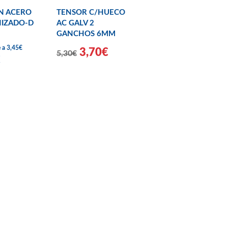
N ACERO
TENSOR C/HUECO
NIZADO-D
AC GALV 2
GANCHOS 6MM
e a 3,45€
3,70€
5,30€
€