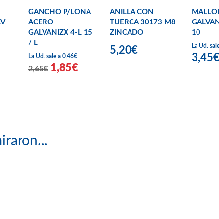
GANCHO P/LONA
ANILLA CON
MALLO
LV
ACERO
TUERCA 30173 M8
GALVA
GALVANIZX 4-L 15
ZINCADO
10
/ L
La Ud. sal
5,20€
3,45
La Ud. sale a 0,46€
1,85€
2,65€
iraron...