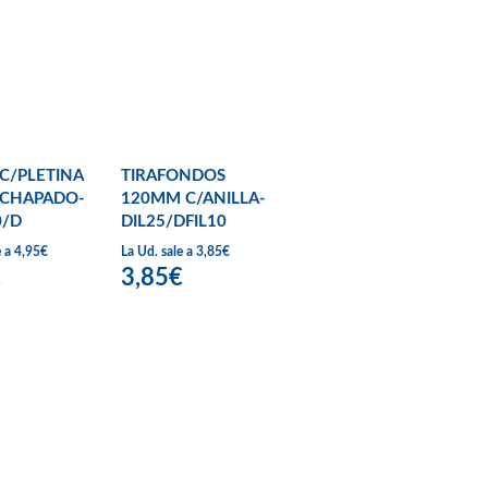
 C/PLETINA
TIRAFONDOS
 CHAPADO-
120MM C/ANILLA-
0/D
DIL25/DFIL10
e a 4,95€
La Ud. sale a 3,85€
€
3,85€