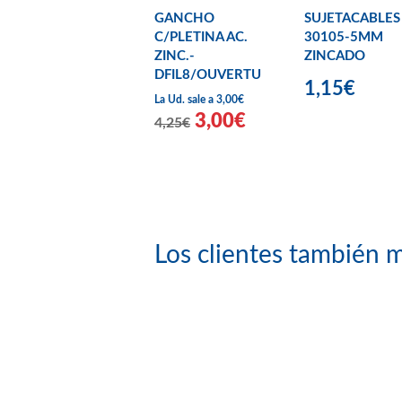
GANCHO
SUJETACABLES
C/PLETINA AC.
30105-5MM
ZINC.-
ZINCADO
DFIL8/OUVERTU
1,15€
La Ud. sale a 3,00€
3,00€
4,25€
Los clientes también m