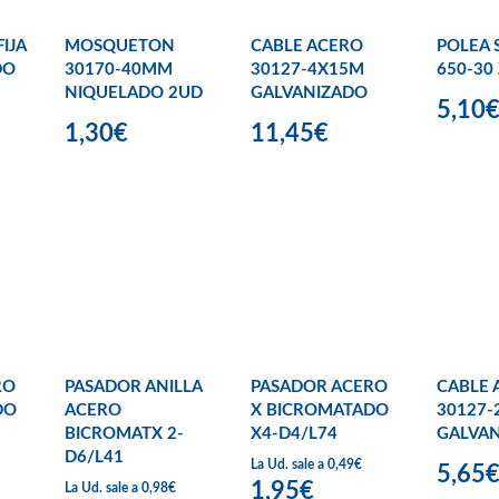
IJA
MOSQUETON
CABLE ACERO
POLEA S
DO
30170-40MM
30127-4X15M
650-30
NIQUELADO 2UD
GALVANIZADO
5,10
1,30€
11,45€
RO
PASADOR ANILLA
PASADOR ACERO
CABLE 
DO
ACERO
X BICROMATADO
30127-
BICROMATX 2-
X4-D4/L74
GALVA
D6/L41
La Ud. sale a 0,49€
5,65
1,95€
La Ud. sale a 0,98€