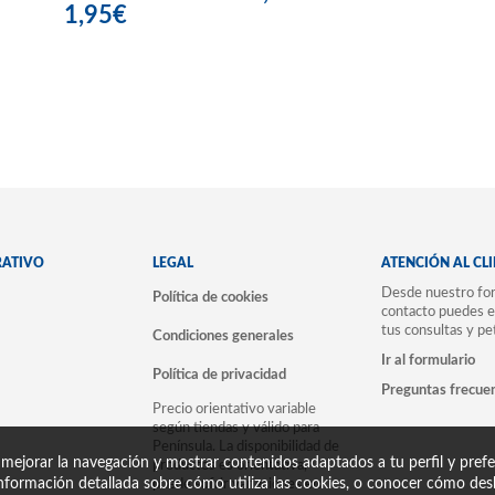
1,95€
RATIVO
LEGAL
ATENCIÓN AL CL
Desde nuestro for
Política de cookies
contacto puedes e
tus consultas y pe
Condiciones generales
Ir al formulario
Política de privacidad
Preguntas frecue
Precio orientativo variable
según tiendas y válido para
Península. La disponibilidad de
 mejorar la navegación y mostrar contenidos adaptados a tu perfil y prefer
productos es orientativa,
nformación detallada sobre cómo utiliza las cookies, o conocer cómo desh
puede sufrir variaciones en