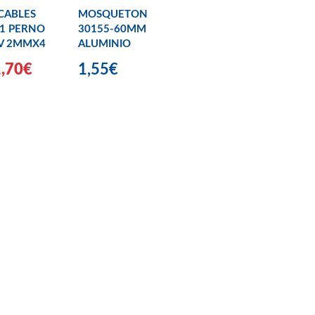
CABLES
MOSQUETON
1 PERNO
30155-60MM
V 2MMX4
ALUMINIO
1,70€
1,55€