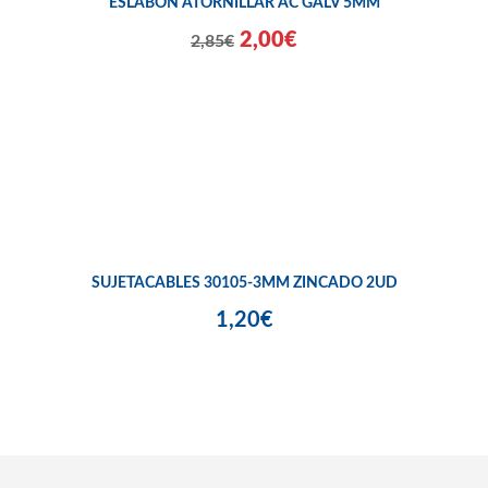
ESLABON ATORNILLAR AC GALV 5MM
2,00€
2,85€
SUJETACABLES 30105-3MM ZINCADO 2UD
1,20€