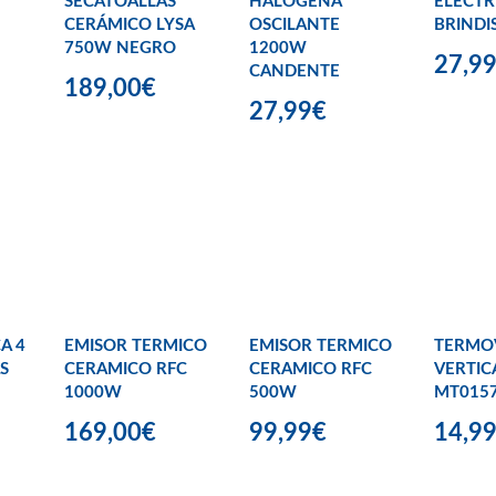
SECATOALLAS
HALOGENA
ELECTR
CERÁMICO LYSA
OSCILANTE
BRINDI
750W NEGRO
1200W
27,9
CANDENTE
189,00€
27,99€
A 4
EMISOR TERMICO
EMISOR TERMICO
TERMO
S
CERAMICO RFC
CERAMICO RFC
VERTIC
1000W
500W
MT015
169,00€
99,99€
14,9