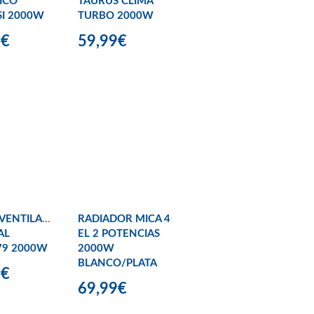
ICO
TAURUS CLIMA
SI 2000W
TURBO 2000W
9€
59,99€
VENTILADOR
RADIADOR MICA 4
AL
EL 2 POTENCIAS
79 2000W
2000W
BLANCO/PLATA
9€
69,99€