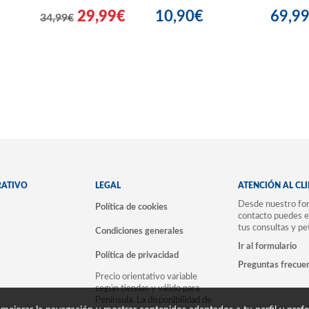
29,99€
10,90€
69,9
34,99€
RATIVO
LEGAL
ATENCIÓN AL CL
Desde nuestro for
Política de cookies
contacto puedes e
tus consultas y pe
Condiciones generales
Ir al formulario
Política de privacidad
Preguntas frecue
Precio orientativo variable
según tiendas y válido para
Península. La disponibilidad de