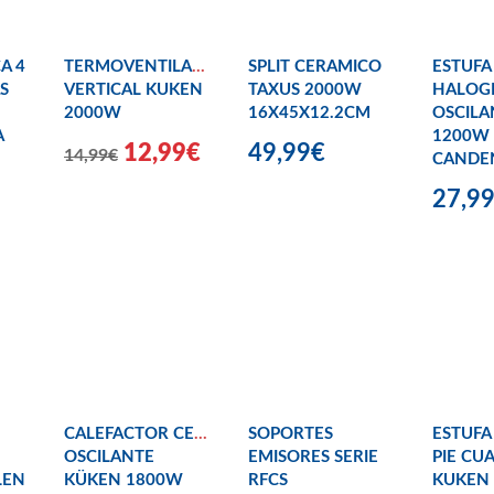
A 4
TERMOVENTILADOR
SPLIT CERAMICO
ESTUFA
S
VERTICAL KUKEN
TAXUS 2000W
HALOG
2000W
16X45X12.2CM
OSCILA
A
1200W
12,99€
49,99€
14,99€
CANDE
27,9
CALEFACTOR CERÁMICO
SOPORTES
ESTUFA
OSCILANTE
EMISORES SERIE
PIE CU
LEN
KÜKEN 1800W
RFCS
KUKEN