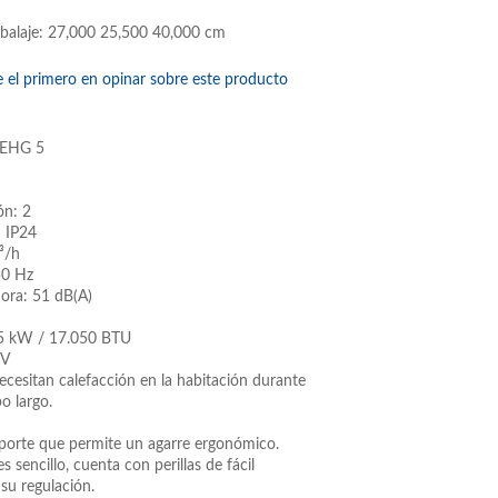
balaje: 27,000 25,500 40,000 cm
e el primero en opinar sobre este producto
o EHG 5
ón: 2
: IP24
³/h
50 Hz
nora: 51 dB(A)
: 5 kW / 17.050 BTU
 V
ecesitan calefacción en la habitación durante
o largo.
sporte que permite un agarre ergonómico.
 sencillo, cuenta con perillas de fácil
su regulación.