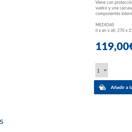
Viene con protecció
vuelco y una carcas
componentes interno
MEDIDAS
(l x an x al): 270 x
119,00
s