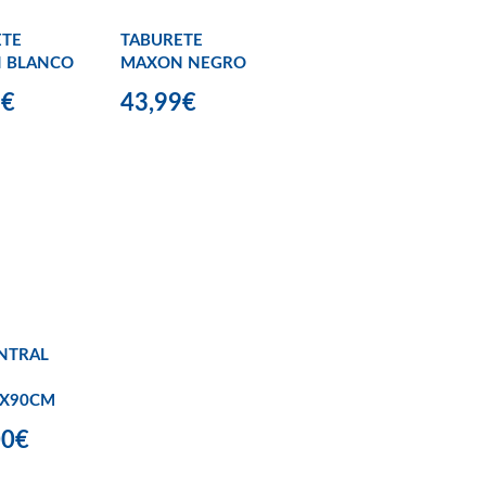
ETE
TABURETE
 BLANCO
MAXON NEGRO
9€
43,99€
ENTRAL
0X90CM
00€