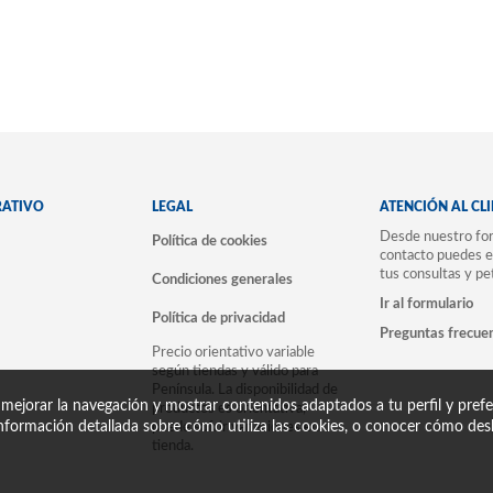
RATIVO
LEGAL
ATENCIÓN AL CL
Desde nuestro for
Política de cookies
contacto puedes e
tus consultas y pe
Condiciones generales
Ir al formulario
Política de privacidad
Preguntas frecue
Precio orientativo variable
según tiendas y válido para
Península. La disponibilidad de
 mejorar la navegación y mostrar contenidos adaptados a tu perfil y prefer
productos es orientativa,
nformación detallada sobre cómo utiliza las cookies, o conocer cómo desh
puede sufrir variaciones en
tienda.