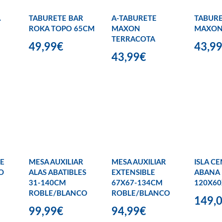
TABURETE BAR
A-TABURETE
TABUR
ROKA TOPO 65CM
MAXON
MAXON
TERRACOTA
49,99€
43,9
43,99€
E
MESA AUXILIAR
MESA AUXILIAR
ISLA C
O
ALAS ABATIBLES
EXTENSIBLE
ABANA
31-140CM
67X67-134CM
120X6
ROBLE/BLANCO
ROBLE/BLANCO
149,
99,99€
94,99€