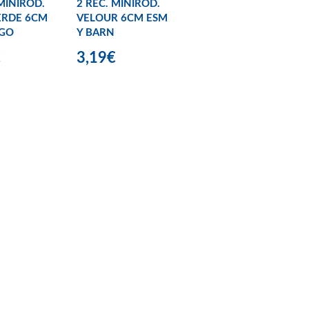
 MINIROD.
2 REC. MINIROD.
ERDE 6CM
VELOUR 6CM ESM
UGO
Y BARN
€
3,19€