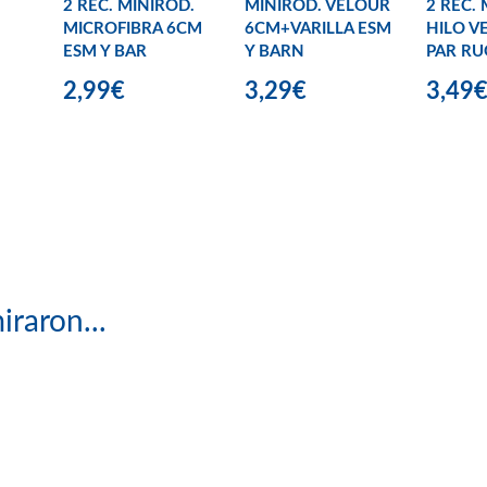
2 REC. MINIROD.
MINIROD. VELOUR
2 REC.
MICROFIBRA 6CM
6CM+VARILLA ESM
HILO V
ESM Y BAR
Y BARN
PAR R
2,99€
3,29€
3,49
iraron...