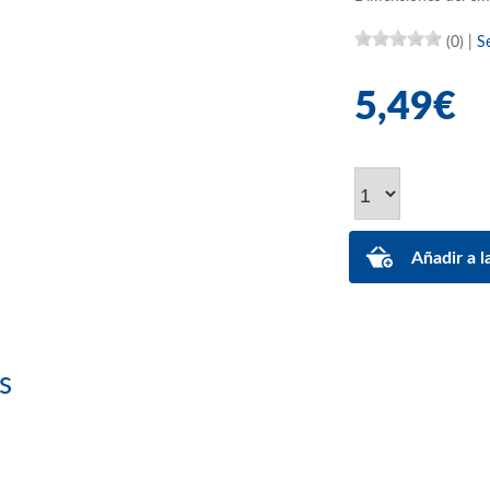
(0)
|
S
5,49€
s