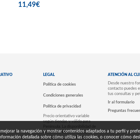
11,49€
RATIVO
LEGAL
ATENCIÓN AL CL
Desde nuestro for
Política de cookies
contacto puedes e
tus consultas y pe
Condiciones generales
Ir al formulario
Política de privacidad
Preguntas frecue
Precio orientativo variable
según tiendas y válido para
Península. La disponibilidad de
 mejorar la navegación y mostrar contenidos adaptados a tu perfil y prefer
productos es orientativa,
nformación detallada sobre cómo utiliza las cookies, o conocer cómo desh
puede sufrir variaciones en