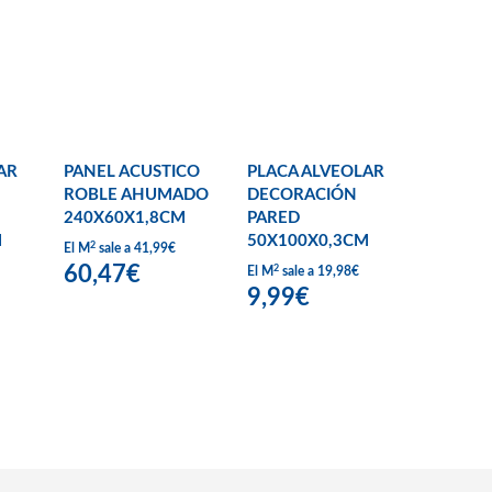
AR
PANEL ACUSTICO
PLACA ALVEOLAR
ROBLE AHUMADO
DECORACIÓN
240X60X1,8CM
PARED
M
50X100X0,3CM
2
El M
sale a 41,99€
60,47€
2
El M
sale a 19,98€
9,99€