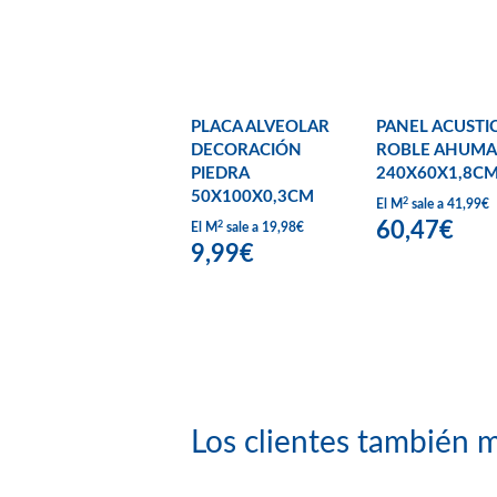
PLACA ALVEOLAR
PANEL ACUSTI
DECORACIÓN
ROBLE AHUM
PIEDRA
240X60X1,8C
50X100X0,3CM
2
El M
sale a 41,99€
60,47€
2
El M
sale a 19,98€
9,99€
Los clientes también m