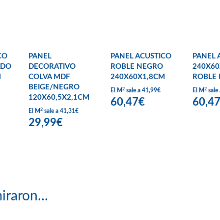
CO
PANEL
PANEL ACUSTICO
PANEL 
ADO
DECORATIVO
ROBLE NEGRO
240X60
M
COLVA MDF
240X60X1,8CM
ROBLE 
BEIGE/NEGRO
2
2
El M
sale a 41,99€
El M
sale
120X60,5X2,1CM
60,47€
60,4
2
El M
sale a 41,31€
29,99€
iraron...