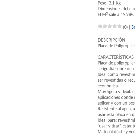
Peso: 3.1 Kg
Dimensiones del em
2
El M
sale a 19,98€
(0)
|
S
DESCRIPCIÓN
Placa de Polipropilen
CARACTERÍSTICAS
Placa de polipropile
serigrafía sobre una 
Ideal como revestim
ser revestidas o rec
económica.
Muy ligera y flexible
aplicaciones donde s
aplicar y con un pes
Resistente al agua, 
usar esta placa en d
Ideal para: revestim
"usar y tirar", estan
Material dúctil y ve