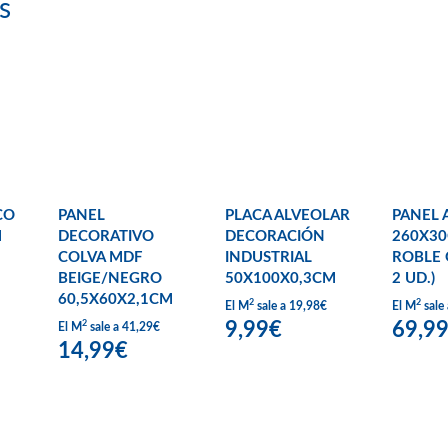
s
CO
PANEL
PLACA ALVEOLAR
PANEL 
M
DECORATIVO
DECORACIÓN
260X3
COLVA MDF
INDUSTRIAL
ROBLE 
BEIGE/NEGRO
50X100X0,3CM
2 UD.)
60,5X60X2,1CM
2
2
El M
sale a 19,98€
El M
sale
9,99€
69,9
2
El M
sale a 41,29€
14,99€