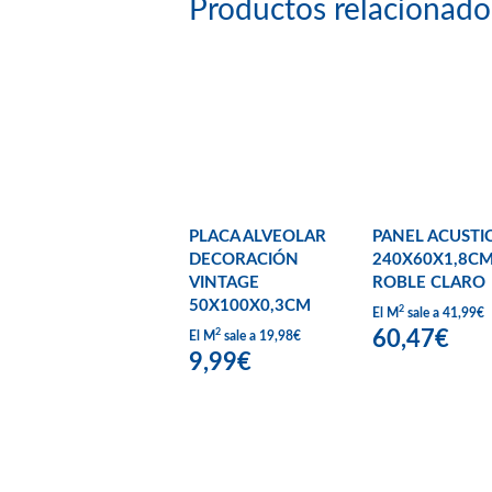
Productos relacionado
PLACA ALVEOLAR
PANEL ACUSTI
DECORACIÓN
240X60X1,8C
VINTAGE
ROBLE CLARO
50X100X0,3CM
2
El M
sale a 41,99€
60,47€
2
El M
sale a 19,98€
9,99€