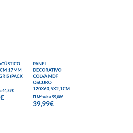
ACÚSTICO
PANEL
0CM 17MM
DECORATIVO
GRIS (PACK
COLVA MDF
OSCURO
120X60,5X2,1CM
 a 44,87€
9€
2
El M
sale a 55,08€
39,99€