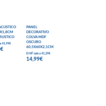
ACUSTICO
PANEL
X1,8CM
DECORATIVO
RUSTICO
COLVA MDF
OSCURO
 a 41,99€
60,5X60X2,1CM
7€
2
El M
sale a 41,29€
14,99€