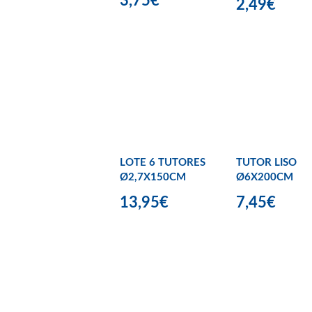
3,75€
2,49€
LOTE 6 TUTORES
TUTOR LISO
Ø2,7X150CM
Ø6X200CM
13,95€
7,45€