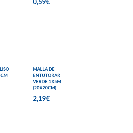
0,59€
LISO
MALLA DE
0CM
ENTUTORAR
VERDE 1X5M
€
(20X20CM)
2,19€