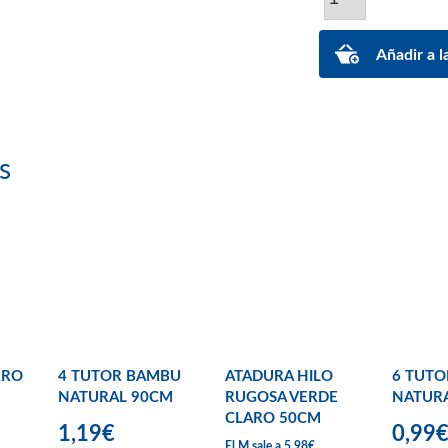
s
RRO
4 TUTOR BAMBU
ATADURA HILO
6 TUT
NATURAL 90CM
RUGOSA VERDE
NATUR
CLARO 50CM
1,19€
0,99
El M sale a 5,98€