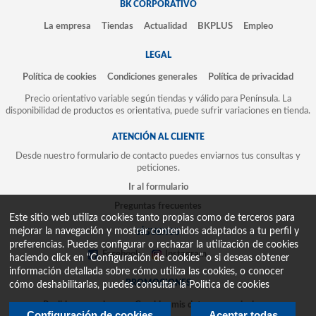
BK CORPORATIVO
La empresa
Tiendas
Actualidad
BKPLUS
Empleo
LEGAL
Política de cookies
Condiciones generales
Política de privacidad
Precio orientativo variable según tiendas y válido para Península. La
disponibilidad de productos es orientativa, puede sufrir variaciones en tienda.
ATENCIÓN AL CLIENTE
Desde nuestro formulario de contacto puedes enviarnos tus consultas y
peticiones.
Ir al formulario
Preguntas frecuentes
Este sitio web utiliza cookies tanto propias como de terceros para
mejorar la navegación y mostrar contenidos adaptados a tu perfil y
SÍGUENOS
preferencias. Puedes configurar o rechazar la utilización de cookies
Facebook
Instagram
haciendo click en “Configuración de cookies” o si deseas obtener
información detallada sobre cómo utiliza las cookies, o conocer
PROMOCIONES
cómo deshabilitarlas, puedes consultar la
Politica de cookies
Recibir promociones
Cambiar mis datos y suscripciones
Configuración de cookies
Aceptar todas