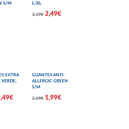
W S/M
L/XL
€
2,49€
3,19€
S EXTRA
GUANTES ANTI-
 VERDE,
ALLERGIC GREEN
S/M
2,49€
1,99€
2,69€