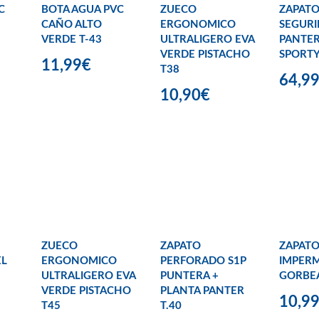
C
BOTA AGUA PVC
ZUECO
ZAPAT
CAÑO ALTO
ERGONOMICO
SEGUR
VERDE T-43
ULTRALIGERO EVA
PANTER
VERDE PISTACHO
SPORTY
11,99€
T38
64,9
10,90€
ZUECO
ZAPATO
ZAPATO
EL
ERGONOMICO
PERFORADO S1P
IMPER
ULTRALIGERO EVA
PUNTERA +
GORBEA
VERDE PISTACHO
PLANTA PANTER
10,9
T45
T.40