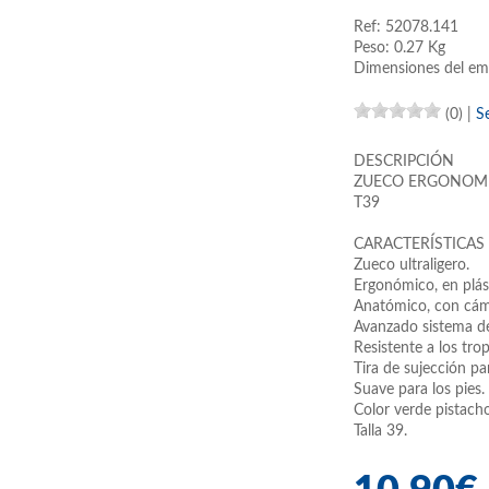
Ref: 52078.141
Peso: 0.27 Kg
Dimensiones del em
(0)
|
S
DESCRIPCIÓN
ZUECO ERGONOMI
T39
CARACTERÍSTICAS
Zueco ultraligero.
Ergonómico, en plá
Anatómico, con cám
Avanzado sistema de
Resistente a los tro
Tira de sujección pa
Suave para los pies.
Color verde pistacho
Talla 39.