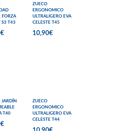
O
ZUECO
IDAD
ERGONOMICO
 FORZA
ULTRALIGERO EVA
 S3 T43
CELESTE T45
9€
10,90€
 JARDÍN
ZUECO
MEABLE
ERGONOMICO
 T40
ULTRALIGERO EVA
CELESTE T44
9€
10,90€