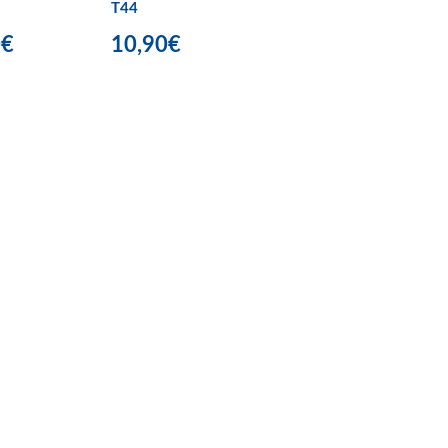
T44
0€
10,90€