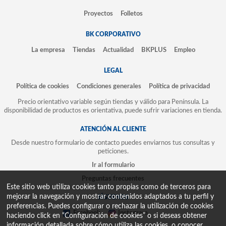
Proyectos
Folletos
BK CORPORATIVO
La empresa
Tiendas
Actualidad
BKPLUS
Empleo
LEGAL
Política de cookies
Condiciones generales
Política de privacidad
Precio orientativo variable según tiendas y válido para Península. La
disponibilidad de productos es orientativa, puede sufrir variaciones en tienda.
ATENCIÓN AL CLIENTE
Desde nuestro formulario de contacto puedes enviarnos tus consultas y
peticiones.
Ir al formulario
Preguntas frecuentes
Este sitio web utiliza cookies tanto propias como de terceros para
mejorar la navegación y mostrar contenidos adaptados a tu perfil y
SÍGUENOS
preferencias. Puedes configurar o rechazar la utilización de cookies
Facebook
Instagram
haciendo click en “Configuración de cookies” o si deseas obtener
información detallada sobre cómo utiliza las cookies, o conocer