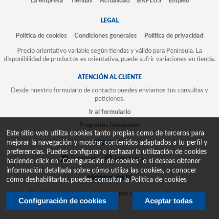
La empresa
Tiendas
Actualidad
BKPLUS
Empleo
LEGAL
Política de cookies
Condiciones generales
Política de privacidad
Precio orientativo variable según tiendas y válido para Península. La
disponibilidad de productos es orientativa, puede sufrir variaciones en tienda.
ATENCIÓN AL CLIENTE
Desde nuestro formulario de contacto puedes enviarnos tus consultas y
peticiones.
Ir al formulario
Preguntas frecuentes
Este sitio web utiliza cookies tanto propias como de terceros para
mejorar la navegación y mostrar contenidos adaptados a tu perfil y
SÍGUENOS
preferencias. Puedes configurar o rechazar la utilización de cookies
Facebook
Instagram
haciendo click en “Configuración de cookies” o si deseas obtener
información detallada sobre cómo utiliza las cookies, o conocer
PROMOCIONES
cómo deshabilitarlas, puedes consultar la
Politica de cookies
Recibir promociones
Cambiar mis datos y suscripciones
Configuración de cookies
Aceptar todas