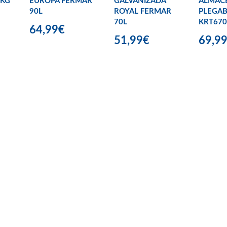
 KG
EUROPA FERMAR
GALVANIZADA
ALMAC
90L
ROYAL FERMAR
PLEGAB
70L
KRT670
64,99€
51,99€
69,9