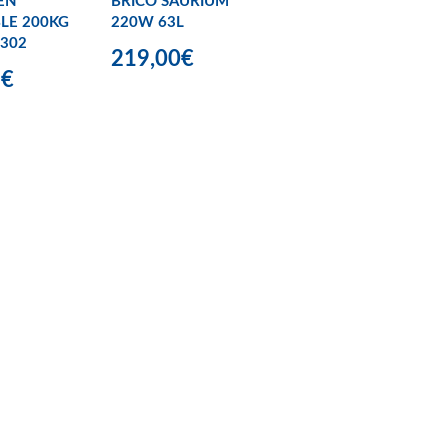
EN
BRICO SAURIUM
LE 200KG
220W 63L
302
219,00€
9€