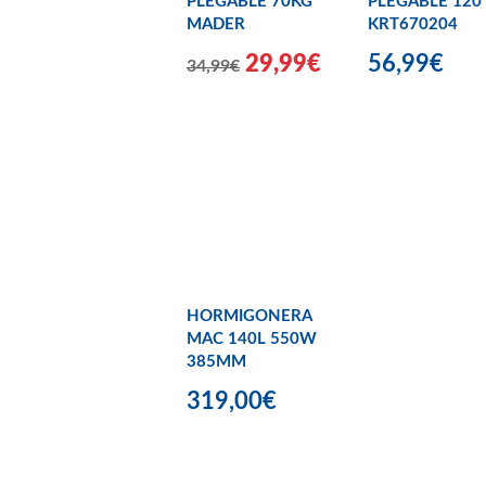
PLEGABLE 70KG
PLEGABLE 120
MADER
KRT670204
29,99€
56,99€
34,99€
HORMIGONERA
MAC 140L 550W
385MM
319,00€