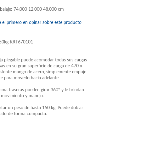
balaje: 74,000 12,000 48,000 cm
e el primero en opinar sobre este producto
e 150kg KRT670101
ja plegable puede acomodar todas sus cargas
as en su gran superficie de carga de 470 x
istente mango de acero, simplemente empuje
te para moverlo hacia adelante.
oma traseras pueden girar 360° y le brindan
e movimiento y manejo.
rtar un peso de hasta 150 kg. Puede doblar
todo de forma compacta.