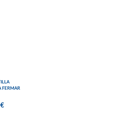
ILLA
A FERMAR
9€