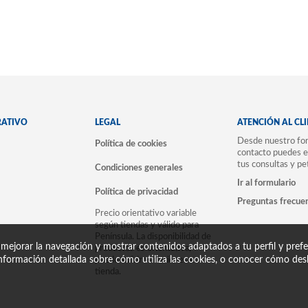
RATIVO
LEGAL
ATENCIÓN AL CL
Desde nuestro for
Política de cookies
contacto puedes e
tus consultas y pe
Condiciones generales
Ir al formulario
Política de privacidad
Preguntas frecue
Precio orientativo variable
según tiendas y válido para
Península. La disponibilidad de
 mejorar la navegación y mostrar contenidos adaptados a tu perfil y prefer
productos es orientativa,
nformación detallada sobre cómo utiliza las cookies, o conocer cómo desh
puede sufrir variaciones en
tienda.