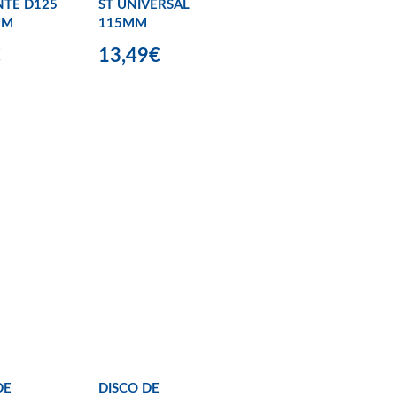
TE D125
ST UNIVERSAL
UM
115MM
€
13,49€
DE
DISCO DE