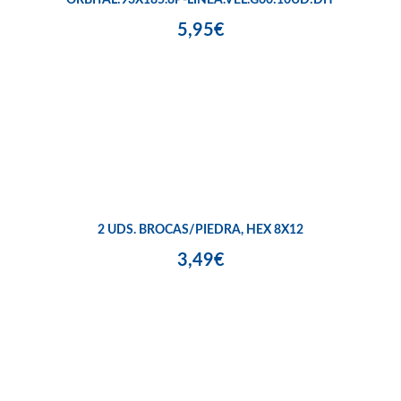
ORBITAL:93X185.8P-LÍNEA.VEL.G60:10UD:DIY
5,95€
2 UDS. BROCAS/PIEDRA, HEX 8X12
3,49€