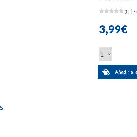
(0)
|
S
3,99€
s