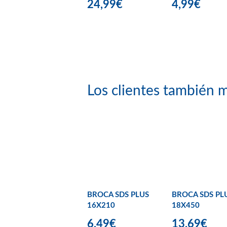
24,99€
4,99€
Los clientes también m
BROCA SDS PLUS
BROCA SDS PL
16X210
18X450
6,49€
13,69€