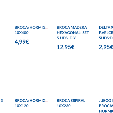
BROCA/HORMIGÓN
BROCA MADERA
DELTA 
10X400
HEXAGONAL: SET
P.VELC
5 UDS: DIY
5UDS:D
4,99€
12,95€
2,95
 X
BROCA/HORMIGÓN
BROCA ESPIRAL
JUEGO 
10X120
10X230
BROCAS
HORMI