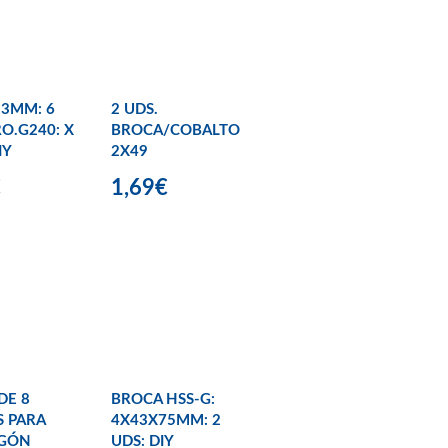
93MM: 6
2 UDS.
RO.G240: X
BROCA/COBALTO
IY
2X49
€
1,69€
DE 8
BROCA HSS-G:
 PARA
4X43X75MM: 2
GÓN
UDS: DIY