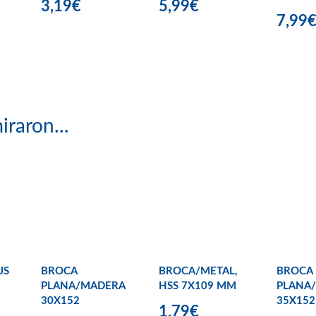
3,19€
5,99€
7,99
iraron...
US
BROCA
BROCA/METAL,
BROCA
PLANA/MADERA
HSS 7X109 MM
PLANA
30X152
35X152
1,79€