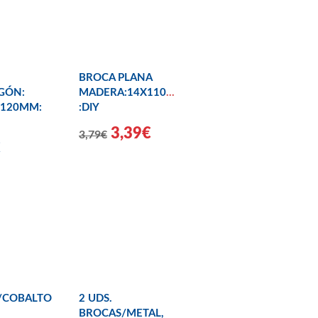
BROCA PLANA
GÓN:
MADERA:14X110X155MM
X120MM:
:DIY
3,39€
3,79€
€
/COBALTO
2 UDS.
BROCAS/METAL,