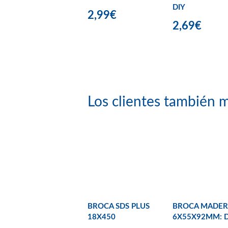
DIY
2,99€
2,69€
Los clientes también m
BROCA SDS PLUS
BROCA MADER
18X450
6X55X92MM: D