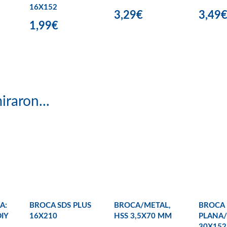
16X152
3,29€
3,49
1,99€
iraron...
A:
BROCA SDS PLUS
BROCA/METAL,
BROCA
IY
16X210
HSS 3,5X70 MM
PLANA
30X152