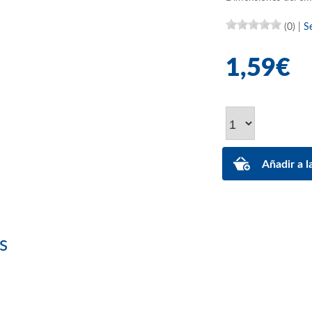
(0)
|
S
1,59€
s