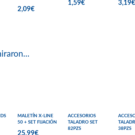
1,59€
3,19
2,09€
iraron...
UDS
MALETÍN X-LINE
ACCESORIOS
ACCESO
50 + SET FIJACIÓN
TALADRO SET
TALADR
82PZS
38PZS
25,99€