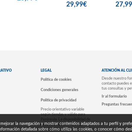
29,99€
27,9
RATIVO
LEGAL
ATENCIÓN AL CL
Desde nuestro for
Política de cookies
contacto puedes e
tus consultas y pe
Condiciones generales
Ir al formulario
Política de privacidad
Preguntas frecue
Precio orientativo variable
según tiendas y válido para
Península. La disponibilidad de
 mejorar la navegación y mostrar contenidos adaptados a tu perfil y prefer
productos es orientativa,
nformación detallada sobre cómo utiliza las cookies, o conocer cómo desh
puede sufrir variaciones en