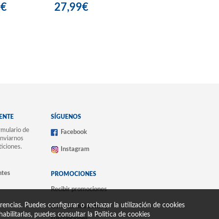
9€
27,99€
IENTE
SÍGUENOS
mulario de
Facebook
nviarnos
ticiones.
Instagram
ntes
PROMOCIONES
Recibir promociones
encias. Puedes configurar o rechazar la utilización de cookies
Cambiar mis datos y
abilitarlas, puedes consultar la
Politica de cookies
suscripciones