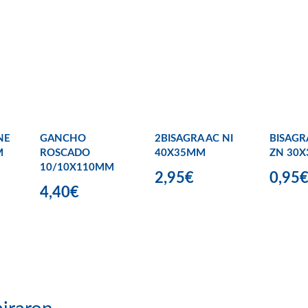
NE
GANCHO
2BISAGRA AC NI
BISAGR
M
ROSCADO
40X35MM
ZN 30
10/10X110MM
2,95€
0,95
4,40€