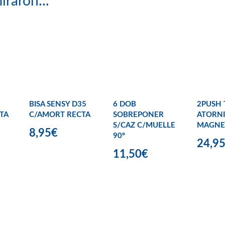
iraron...
BISA SENSY D35
6 DOB
2PUSH 
TA
C/AMORT RECTA
SOBREPONER
ATORNI
S/CAZ C/MUELLE
MAGNE
8,95€
90º
24,9
11,50€