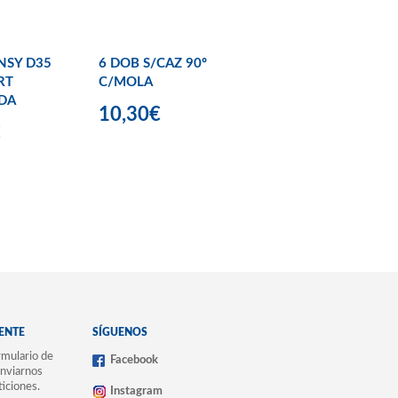
ENSY D35
6 DOB S/CAZ 90º
RT
C/MOLA
DA
10,30€
€
IENTE
SÍGUENOS
mulario de
Facebook
nviarnos
ticiones.
Instagram