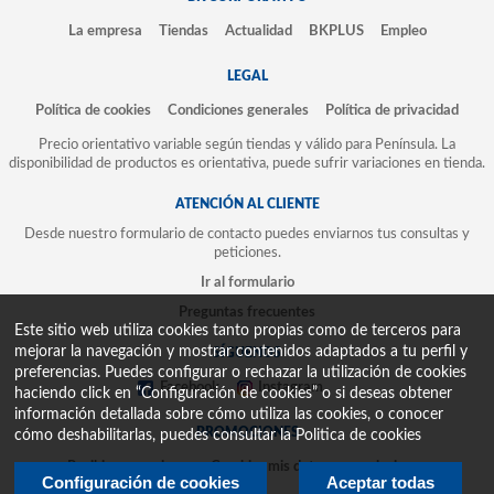
La empresa
Tiendas
Actualidad
BKPLUS
Empleo
LEGAL
Política de cookies
Condiciones generales
Política de privacidad
Precio orientativo variable según tiendas y válido para Península. La
disponibilidad de productos es orientativa, puede sufrir variaciones en tienda.
ATENCIÓN AL CLIENTE
Desde nuestro formulario de contacto puedes enviarnos tus consultas y
peticiones.
Ir al formulario
Preguntas frecuentes
Este sitio web utiliza cookies tanto propias como de terceros para
mejorar la navegación y mostrar contenidos adaptados a tu perfil y
SÍGUENOS
preferencias. Puedes configurar o rechazar la utilización de cookies
Facebook
Instagram
haciendo click en “Configuración de cookies” o si deseas obtener
información detallada sobre cómo utiliza las cookies, o conocer
PROMOCIONES
cómo deshabilitarlas, puedes consultar la
Politica de cookies
Recibir promociones
Cambiar mis datos y suscripciones
Configuración de cookies
Aceptar todas