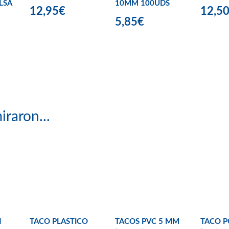
LSA
10MM 100UDS
12,95€
12,5
5,85€
iraron...
H
TACO PLASTICO
TACOS PVC 5 MM
TACO 