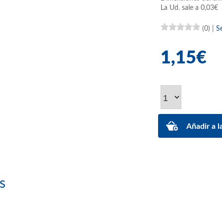
La Ud. sale a 0,03€
(0)
|
S
1,15€
s