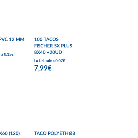
PVC 12 MM
100 TACOS
FISCHER SX PLUS
8X40 +20UD
e a 0,15€
€
La Ud. sale a 0,07€
7,99€
60 (120)
TACO POLYETHØ8