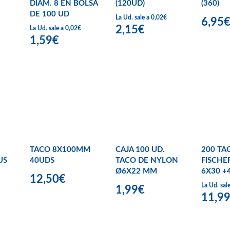
DIAM. 8 EN BOLSA
(120UD)
(360)
DE 100 UD
La Ud. sale a 0,02€
6,95
2,15€
La Ud. sale a 0,02€
1,59€
TACO 8X100MM
CAJA 100 UD.
200 TA
US
40UDS
TACO DE NYLON
FISCHE
Ø6X22 MM
6X30 +
12,50€
La Ud. sal
1,99€
11,9