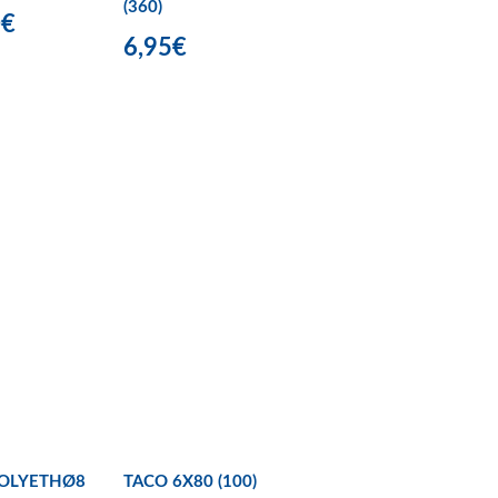
(360)
0€
6,95€
POLYETHØ8
TACO 6X80 (100)