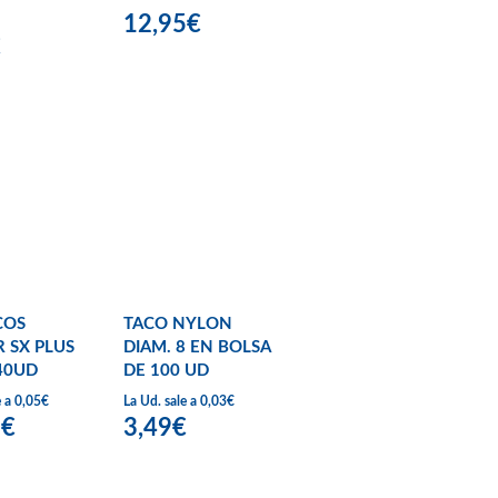
12,95€
€
COS
TACO NYLON
R SX PLUS
DIAM. 8 EN BOLSA
40UD
DE 100 UD
e a 0,05€
La Ud. sale a 0,03€
9€
3,49€