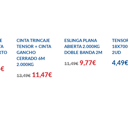
E
CINTA TRINCAJE
ESLINGA PLANA
TENSO
TA
TENSOR + CINTA
ABIERTA 2.000KG
18X70
RTO
GANCHO
DOBLE BANDA 2M
2UD
CERRADO 6M
9,77€
4,49
11,49€
2.000KG
4€
11,47€
13,49€