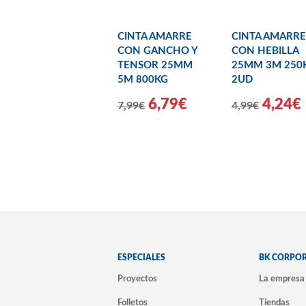
CINTA AMARRE
CINTA AMARRE
CON GANCHO Y
CON HEBILLA
TENSOR 25MM
25MM 3M 250
5M 800KG
2UD
6,79€
4,24€
7,99€
4,99€
ESPECIALES
BK CORPO
Proyectos
La empresa
Folletos
Tiendas