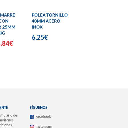
AMARRE
POLEA TORNILLO
 CON
40MM ACERO
R 25MM
INOX
KG
6,25€
4,84€
IENTE
SÍGUENOS
mulario de
Facebook
nviarnos
ticiones.
Instagram