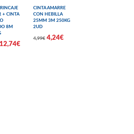
TRINCAJE
CINTA AMARRE
 + CINTA
CON HEBILLA
O
25MM 3M 250KG
DO 8M
2UD
G
4,24€
4,99€
12,74€