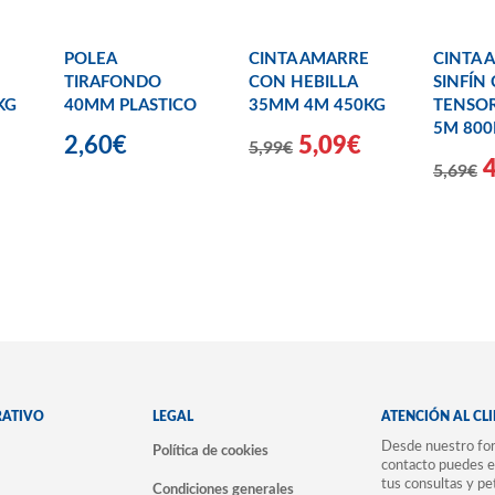
POLEA
CINTA AMARRE
CINTA 
TIRAFONDO
CON HEBILLA
SINFÍN
KG
40MM PLASTICO
35MM 4M 450KG
TENSO
5M 800
2,60€
5,09€
5,99€
5,69€
RATIVO
LEGAL
ATENCIÓN AL CL
Desde nuestro for
Política de cookies
contacto puedes e
tus consultas y pe
Condiciones generales