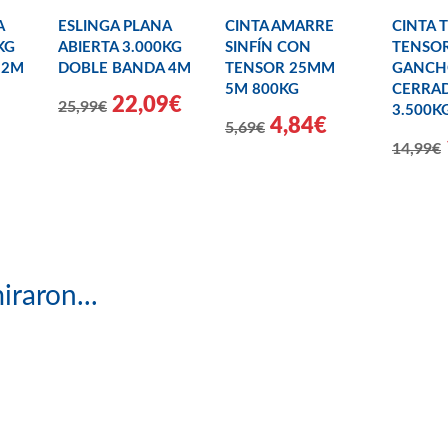
A
ESLINGA PLANA
CINTA AMARRE
CINTA 
KG
ABIERTA 3.000KG
SINFÍN CON
TENSOR
 2M
DOBLE BANDA 4M
TENSOR 25MM
GANCH
5M 800KG
CERRA
22,09€
25,99€
3.500K
4,84€
5,69€
14,99€
iraron...