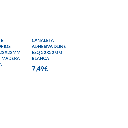
TE
CANALETA
RIOS
ADHESIVA DLINE
 22X22MM
ESQ 22X22MM
O MADERA
BLANCA
A
7,49€
€