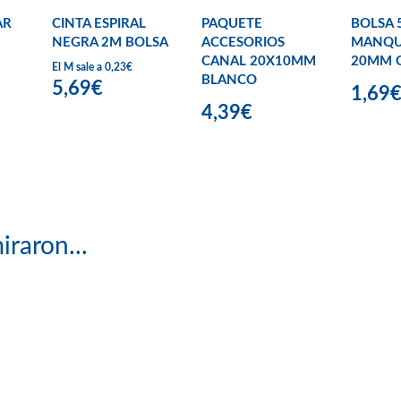
AR
CINTA ESPIRAL
PAQUETE
BOLSA 
NEGRA 2M BOLSA
ACCESORIOS
MANQU
CANAL 20X10MM
20MM G
El M sale a 0,23€
BLANCO
5,69€
1,69
4,39€
iraron...