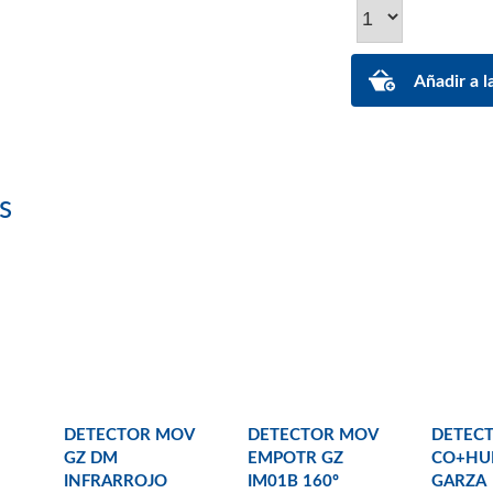
s
DETECTOR MOV
DETECTOR MOV
DETEC
GZ DM
EMPOTR GZ
CO+HU
INFRARROJO
IM01B 160º
GARZA